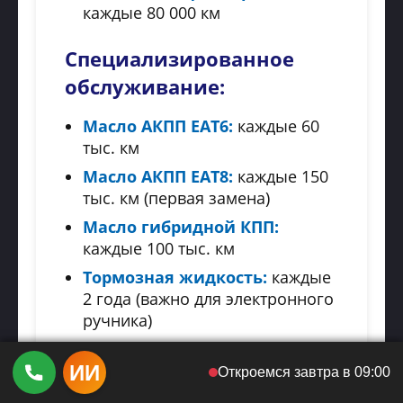
каждые 80 000 км
Специализированное
обслуживание:
Масло АКПП EAT6:
каждые 60
тыс. км
Масло АКПП EAT8:
каждые 150
тыс. км (первая замена)
Масло гибридной КПП:
каждые 100 тыс. км
Тормозная жидкость:
каждые
2 года (важно для электронного
ручника)
Охлаждающая жидкость:
каждые 4 года или 120 тыс. км
ИИ
Откроемся завтра в 09:00
Жидкость AdBlue:
контроль