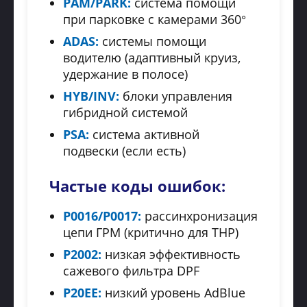
PAM/PARK:
система помощи
при парковке с камерами 360°
ADAS:
системы помощи
водителю (адаптивный круиз,
удержание в полосе)
HYB/INV:
блоки управления
гибридной системой
PSA:
система активной
подвески (если есть)
Частые коды ошибок:
P0016/P0017:
рассинхронизация
цепи ГРМ (критично для THP)
P2002:
низкая эффективность
сажевого фильтра DPF
P20EE:
низкий уровень AdBlue