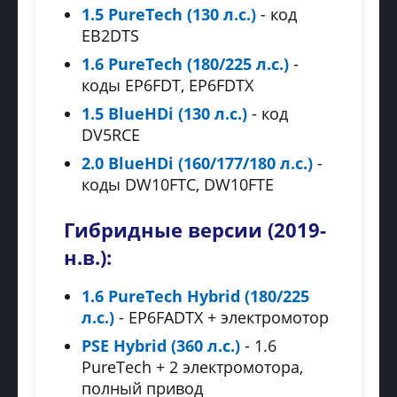
1.5 PureTech (130 л.с.)
- код
EB2DTS
1.6 PureTech (180/225 л.с.)
-
коды EP6FDT, EP6FDTX
1.5 BlueHDi (130 л.с.)
- код
DV5RCE
2.0 BlueHDi (160/177/180 л.с.)
-
коды DW10FTC, DW10FTE
Гибридные версии (2019-
н.в.):
1.6 PureTech Hybrid (180/225
л.с.)
- EP6FADTX + электромотор
PSE Hybrid (360 л.с.)
- 1.6
PureTech + 2 электромотора,
полный привод