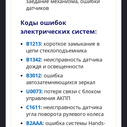
заедание механизма, ошибки
датчиков
Коды ошибок
электрических систем:
B1213:
короткое замыкание в
цепи стеклоподъемника
B1342:
неисправность датчика
дождя и освещенности
B3012:
ошибка
автозатемняющихся зеркал
U0073:
потеря связи с блоком
управления АКПП
C1611:
неисправность датчика
угла поворота рулевого колеса
B2AAA:
ошибка системы Hands-