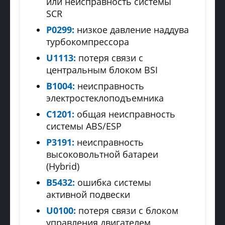
или неисправность системы
SCR
P0299:
низкое давление наддува
турбокомпрессора
U1113:
потеря связи с
центральным блоком BSI
B1004:
неисправность
электростеклоподъемника
C1201:
общая неисправность
системы ABS/ESP
P3191:
неисправность
высоковольтной батареи
(Hybrid)
B5432:
ошибка системы
активной подвески
U0100:
потеря связи с блоком
управления двигателем